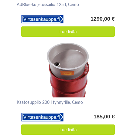
AdBlue-kuljetussäiliö 125 l, Cemo
1290,00 €
Lue lisää
Kaatosuppilo 200 l tynnyrille, Cemo
185,00 €
Lue lisää