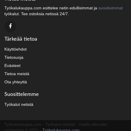
Työkalukauppa.com esittelee netin edullisimmat ja
suosituimmat
työkalut. Tee ostoksia netissä 24/7.
Tärkeää tietoa
Käyttöehdot
Tietosuoja
Evästeet
Tietoa meistä
Ota yhteyttä
Suosittelemme
Työkalut netistä
Työkalukauppa.com - Työkalut netistä! - Kaikki oikeudet
pidätetään © 2021 -
Työkalukauppa.com