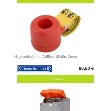
Magneettiadapteri AdBlue-säiliöön, Cemo
66,50 €
Lue lisää