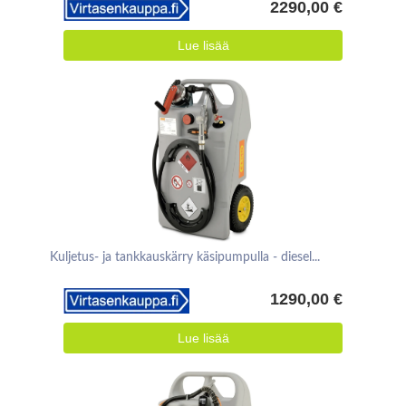
2290,00 €
Lue lisää
Kuljetus- ja tankkauskärry käsipumpulla - diesel...
1290,00 €
Lue lisää