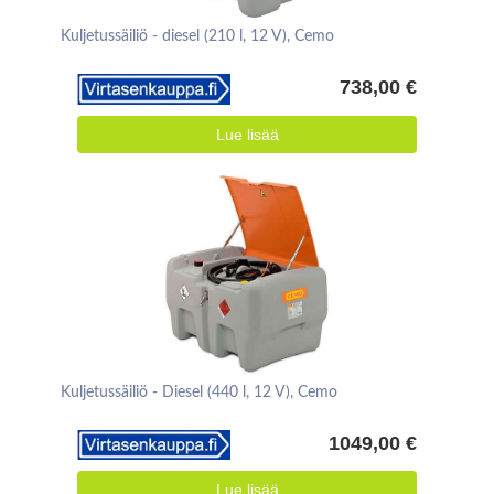
Kuljetussäiliö - diesel (210 l, 12 V), Cemo
738,00 €
Lue lisää
Kuljetussäiliö - Diesel (440 l, 12 V), Cemo
1049,00 €
Lue lisää