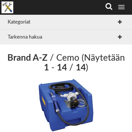
T
o
g
Kategoriat
g
l
Tarkenna hakua
e
n
a
v
Brand A-Z
/ Cemo (Näytetään
i
1
-
14
/
14
)
g
a
t
i
o
n