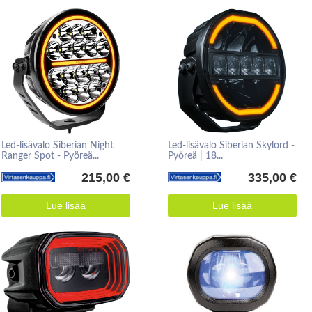
Led-lisävalo Siberian Night
Led-lisävalo Siberian Skylord -
Ranger Spot - Pyöreä...
Pyöreä | 18...
215,00 €
335,00 €
Lue lisää
Lue lisää