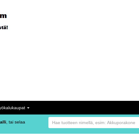
yökalukaupat
alli
, tai selaa