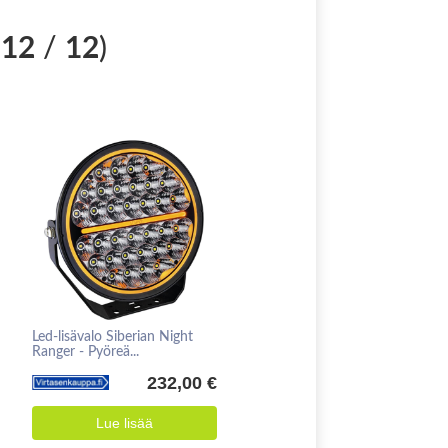
-
12
/
12
)
Led-lisävalo Siberian Night
Ranger - Pyöreä...
232,00 €
Lue lisää