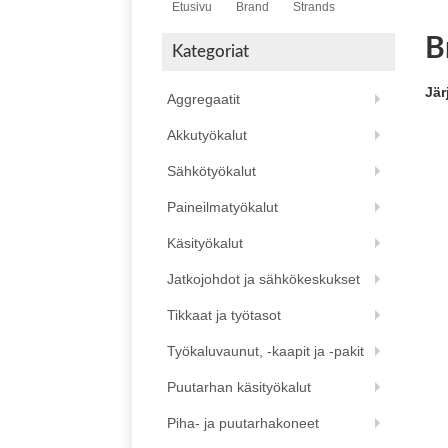
Etusivu
Brand
Strands
B
Kategoriat
Jär
Aggregaatit
Akkutyökalut
Sähkötyökalut
Paineilmatyökalut
Käsityökalut
Jatkojohdot ja sähkökeskukset
Tikkaat ja työtasot
Työkaluvaunut, -kaapit ja -pakit
Puutarhan käsityökalut
Piha- ja puutarhakoneet