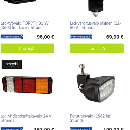
Led-työvalo FOR9T | 31 W
Led-varoitusvalo sininen (12-
|3600 lm| Leveä, Strands
80 V), Strands
96,00 €
69,90 €
Lue lisää
Lue lisää
Led-yhdistelmätakavalo 24 V,
Peruutusvalo (1862 lm),
Strands
Strands
167,00 €
109,00 €