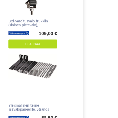
Led-varoitusvalo trukkiin
(sininen pistevalo),...
109,00 €
Lue lisää
Yleismallinen teline
lisävalopaneelille, Strands
58,50 €