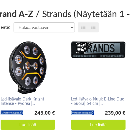
rand A-Z
/ Strands (Näytetään
1
jestä:
Led-lisävalo Dark Knight
Led-lisävalo Nuuk E-Line Duo
Intense - Pyöreä |...
- Suora| 54 cm |...
245,00 €
239,00 €
Lue lisää
Lue lisää