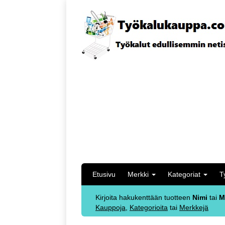
Etusivu
Merkki
Kategoriat
T
Kirjoita hakukenttään tuotteen
Nimi
tai
M
Kauppoja
,
Kategorioita
tai
Merkkejä