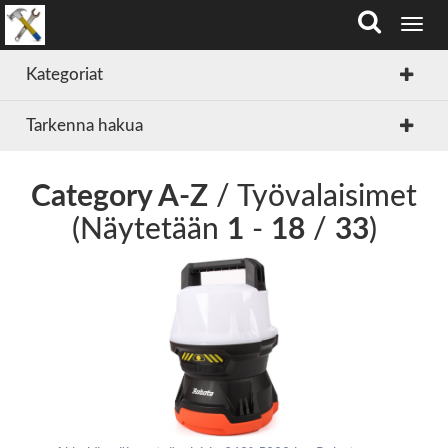
T
o
g
Kategoriat
g
l
Tarkenna hakua
e
n
a
v
Category A-Z
/ Työvalaisimet
i
(Näytetään
1
-
18
/
33
)
g
a
t
i
o
n