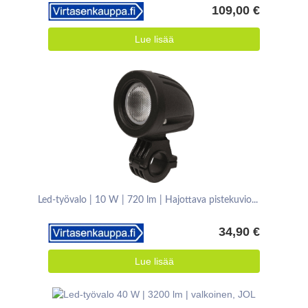
109,00 €
Lue lisää
Led-työvalo | 10 W | 720 lm | Hajottava pistekuvio...
34,90 €
Lue lisää