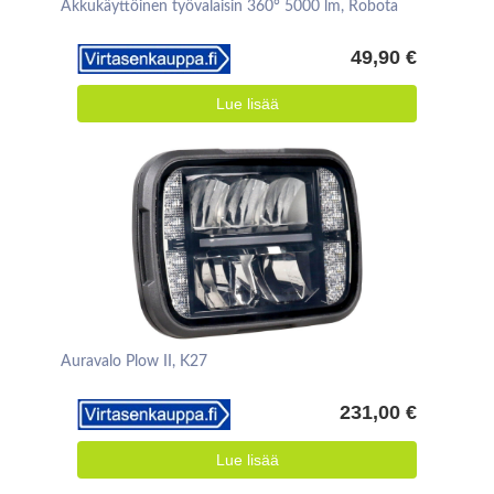
Akkukäyttöinen työvalaisin 360° 5000 lm, Robota
49,90 €
Lue lisää
Auravalo Plow II, K27
231,00 €
Lue lisää