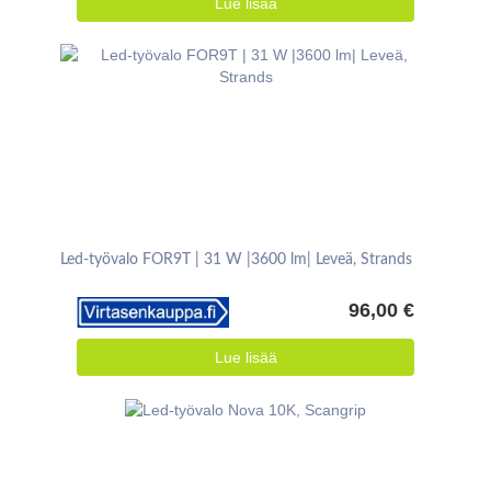
Lue lisää
Led-työvalo FOR9T | 31 W |3600 lm| Leveä, Strands
96,00 €
Lue lisää