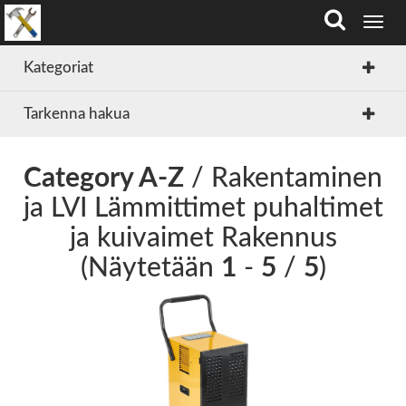
T
o
g
Kategoriat
g
l
Tarkenna hakua
e
n
a
v
Category A-Z
/ Rakentaminen
i
ja LVI Lämmittimet puhaltimet
g
a
ja kuivaimet Rakennus
t
i
(Näytetään
1
-
5
/
5
)
o
n