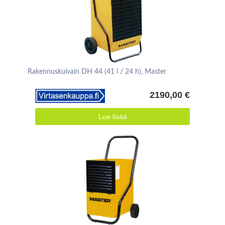
Rakennuskuivain DH 44 (41 l / 24 h), Master
2190,00 €
Lue lisää