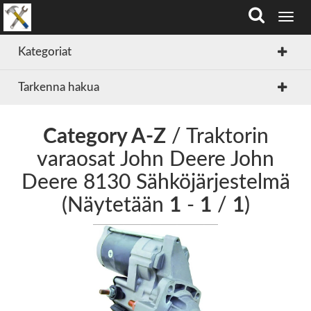
T
o
g
Kategoriat
g
l
Tarkenna hakua
e
n
a
v
Category A-Z
/ Traktorin
i
varaosat John Deere John
g
a
Deere 8130 Sähköjärjestelmä
t
i
(Näytetään
1
-
1
/
1
)
o
n