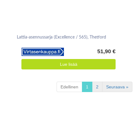
Lattia-asennussarja (Excellence / 565), Thetford
51,90 €
Lue lisää
Edellinen
1
2
Seuraava »