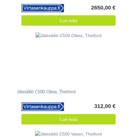
2650,00 €
Lue lisää
Jätesäiliö C500 Oikea, Thetford
312,00 €
Lue lisää