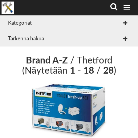
T
o
g
Kategoriat
g
l
Tarkenna hakua
e
n
a
v
Brand A-Z
/ Thetford
i
(Näytetään
1
-
18
/
28
)
g
a
t
i
o
n