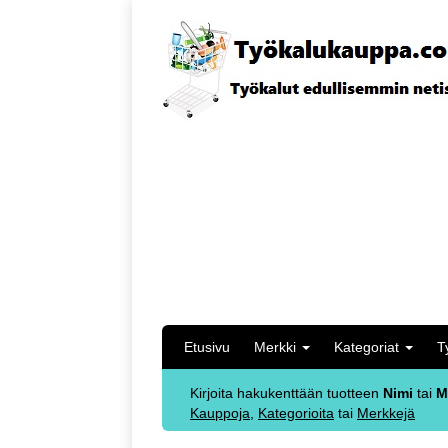
Etusivu
Merkki
Kategoriat
T
Kirjoita hakukenttään tuotteen
Nimi
tai
M
Kauppoja
,
Kategorioita
tai
Merkkejä