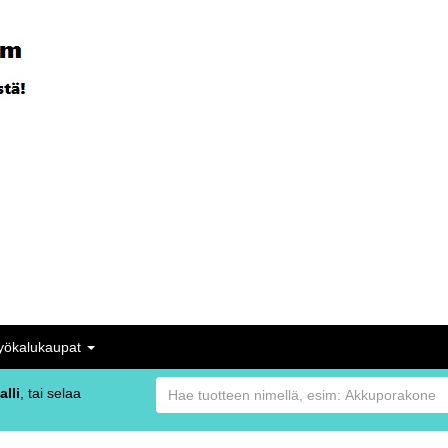
yökalukaupat
alli
, tai selaa