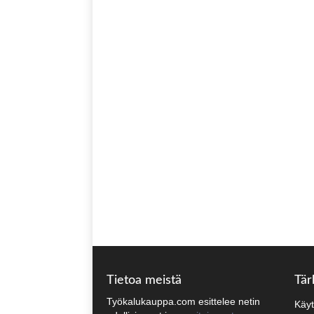
Tietoa meistä
Tär
Työkalukauppa.com esittelee netin
Käyt