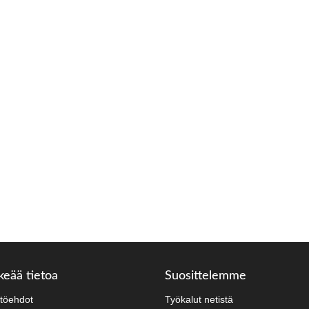
keää tietoa
Suosittelemme
töehdot
Työkalut netistä