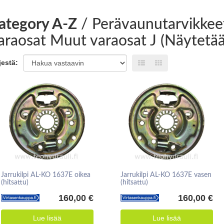
ategory A-Z
/ Perävaunutarvikkeet
araosat Muut varaosat J (Näytetä
jestä:
Jarrukilpi AL-KO 1637E oikea
Jarrukilpi AL-KO 1637E vasen
(hitsattu)
(hitsattu)
160,00 €
160,00 €
Lue lisää
Lue lisää