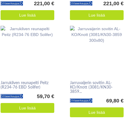
221,00 €
221,00 €
Lue lisää
Lue lisää
Jarrukilven reunapelti Peitz
Jarruvaijerin sovitin AL-
(R234-76 EBD Solifer)
KO/Knott (3081/KN30-
3859...
59,70 €
69,80 €
Lue lisää
Lue lisää