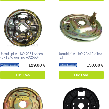
Jarrukilpi AL-KO 2051 vasen
Jarrukilpi AL-KO 2361E oikea
(571376 uusi no 692560)
(ETI)
129,00 €
150,00 €
Lue lisää
Lue lisää