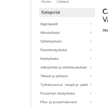
Etusivu
Category
C
Kategoriat
V
Aggregaatit
Jär
Akkutyökalut
Sähkötyökalut
Paineilmatyökalut
Käsityökalut
Jatkojohdot ja sähkökeskukset
Tikkaat ja työtasot
Työkaluvaunut, -kaapit ja -pakit
Puutarhan käsityökalut
Piha- ja puutarhakoneet