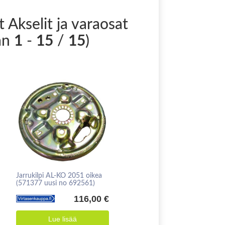
 Akselit ja varaosat
än
1
-
15
/
15
)
Jarrukilpi AL-KO 2051 oikea
(571377 uusi no 692561)
116,00 €
Lue lisää