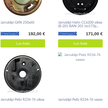
Jarrukilpi GKN 250x60
Jarrukilpi Hahn CC6200 oikea
(B-201 BAN-201 tsv173p...
192,00 €
171,00 €
Lue lisää
Lue lisää
Jarrukilpi Peitz R234-76 oikea
Jarrukilpi Peitz R234-76 vasen