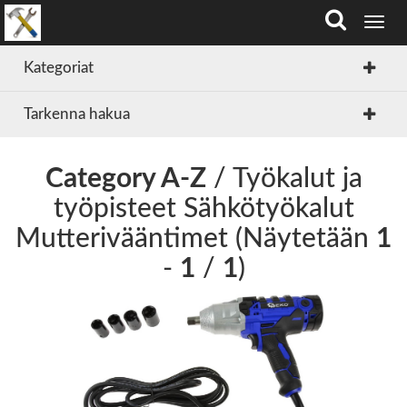
T
o
g
Kategoriat
g
l
Tarkenna hakua
e
n
a
v
Category A-Z
/ Työkalut ja
i
työpisteet Sähkötyökalut
g
a
Mutterivääntimet (Näytetään
1
t
i
-
1
/
1
)
o
n