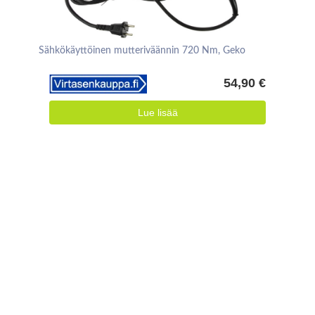
Sähkökäyttöinen mutteriväännin 720 Nm, Geko
54,90 €
Lue lisää