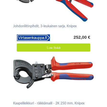
Johdonliitinpihdit, 3-leukainen sarja, Knipex
252,00 €
Lue lisää
Kaapelileikkuri - räikkämalli - 2K 250 mm, Knipex