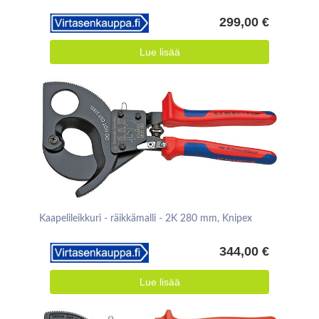
299,00 €
Lue lisää
Kaapelileikkuri - räikkämalli - 2K 280 mm, Knipex
344,00 €
Lue lisää