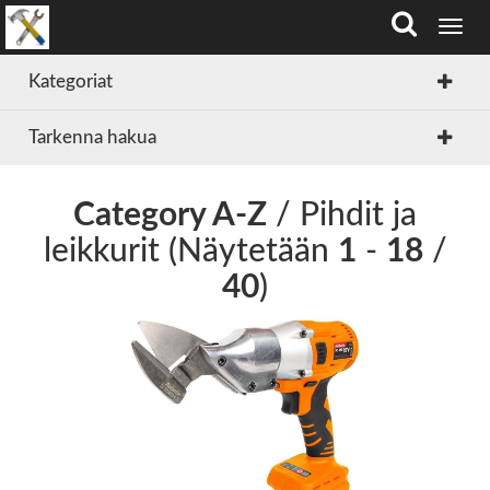
T
o
g
Kategoriat
g
l
Tarkenna hakua
e
n
a
v
Category A-Z
/ Pihdit ja
i
leikkurit (Näytetään
1
-
18
/
g
a
40
)
t
i
o
n