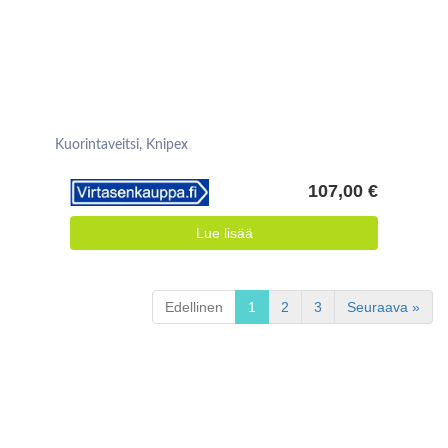
Kuorintaveitsi, Knipex
107,00 €
Lue lisää
Edellinen
1
2
3
Seuraava »