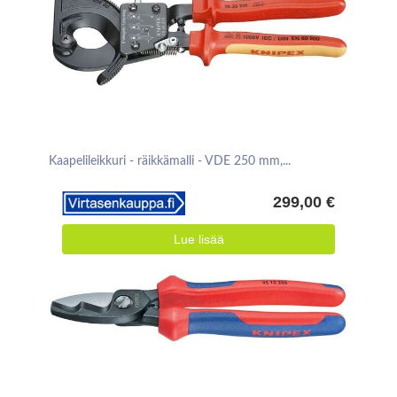
Kaapelileikkuri - räikkämalli - VDE 250 mm,...
299,00 €
Lue lisää