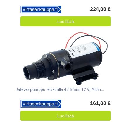
224,00 €
Lue lisää
Jätevesipumppu leikkurilla 43 l/min, 12 V, Albin...
161,00 €
Lue lisää