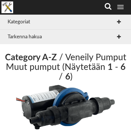
T
o
g
Kategoriat
g
l
Tarkenna hakua
e
n
a
v
Category A-Z
/ Veneily Pumput
i
Muut pumput (Näytetään
1
-
6
g
a
/
6
)
t
i
o
n