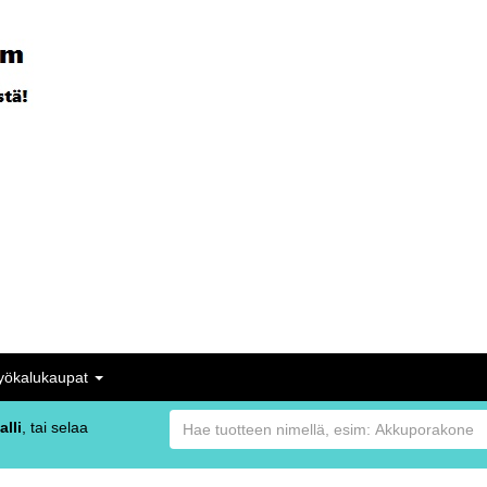
yökalukaupat
alli
, tai selaa