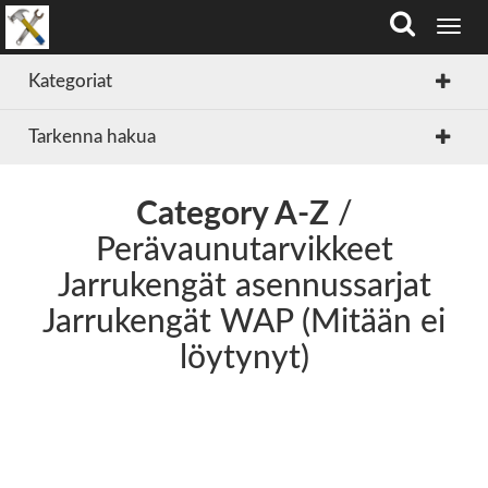
T
o
g
Kategoriat
g
l
Tarkenna hakua
e
n
a
v
Category A-Z
/
i
Perävaunutarvikkeet
g
a
Jarrukengät asennussarjat
t
i
Jarrukengät WAP (Mitään ei
o
löytynyt)
n